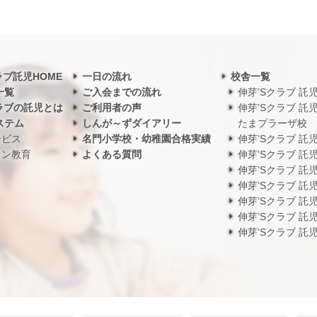
ラブ託児HOME
一日の流れ
校舎一覧
一覧
ご入会までの流れ
伸芽’Sクラブ 託
ラブの託児とは
ご利用者の声
伸芽’Sクラブ 託
ステム
しんが～ずダイアリー
たまプラーザ校
ービス
名門小学校・幼稚園合格実績
伸芽’Sクラブ 託
ワン教育
よくある質問
伸芽’Sクラブ 託
伸芽’Sクラブ 託
伸芽’Sクラブ 託
伸芽’Sクラブ 託
伸芽’Sクラブ 託
伸芽’Sクラブ 託