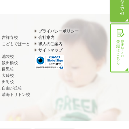
プライバシーポリシー
児 吉祥寺校
会社案内
児 こどもでぱーと
求人のご案内
サイトマップ
児 池袋校
児 飯田橋校
児 目黒校
児 大崎校
児 田町校
児 自由が丘校
児 晴海トリトン校