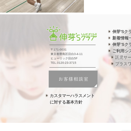
伸芽'Sク
新着情報
伸芽’Sク
〒171-0031
ご利用シ
東京都豊島区目白3-4-11
託児サ
ヒューリック目白5F
TEL.0120-23-3715
プラス
カスタマーハラスメント
に対する基本方針