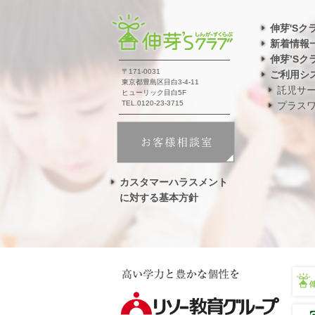
伸芽'Sク
新着情報
伸芽’Sク
〒171-0031
ご利用シ
東京都豊島区目白3-4-11
託児サ
ヒューリック目白5F
TEL.0120-23-3715
プラス
カスタマーハラスメント
に対する基本方針