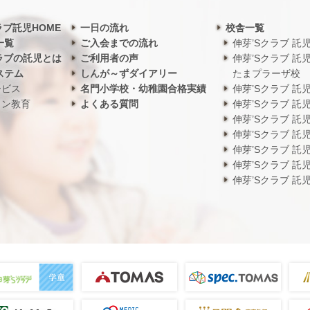
ラブ託児HOME
一日の流れ
校舎一覧
一覧
ご入会までの流れ
伸芽’Sクラブ 託
ラブの託児とは
ご利用者の声
伸芽’Sクラブ 託
ステム
しんが～ずダイアリー
たまプラーザ校
ービス
名門小学校・幼稚園合格実績
伸芽’Sクラブ 託
ワン教育
よくある質問
伸芽’Sクラブ 託
伸芽’Sクラブ 託
伸芽’Sクラブ 託
伸芽’Sクラブ 託
伸芽’Sクラブ 託
伸芽’Sクラブ 託