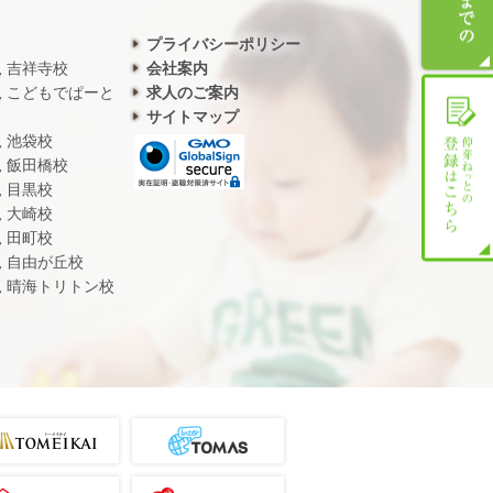
プライバシーポリシー
児 吉祥寺校
会社案内
児 こどもでぱーと
求人のご案内
サイトマップ
児 池袋校
児 飯田橋校
児 目黒校
児 大崎校
児 田町校
児 自由が丘校
児 晴海トリトン校