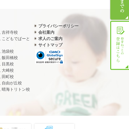
プライバシーポリシー
児 吉祥寺校
会社案内
児 こどもでぱーと
求人のご案内
サイトマップ
児 池袋校
児 飯田橋校
児 目黒校
児 大崎校
児 田町校
児 自由が丘校
児 晴海トリトン校