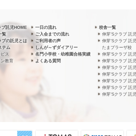
ラブ託児HOME
一日の流れ
校舎一覧
一覧
ご入会までの流れ
伸芽’Sクラブ 託
ラブの託児とは
ご利用者の声
伸芽’Sクラブ 託
ステム
しんが～ずダイアリー
たまプラーザ校
ービス
名門小学校・幼稚園合格実績
伸芽’Sクラブ 託
ワン教育
よくある質問
伸芽’Sクラブ 託
伸芽’Sクラブ 託
伸芽’Sクラブ 託
伸芽’Sクラブ 託
伸芽’Sクラブ 託
伸芽’Sクラブ 託