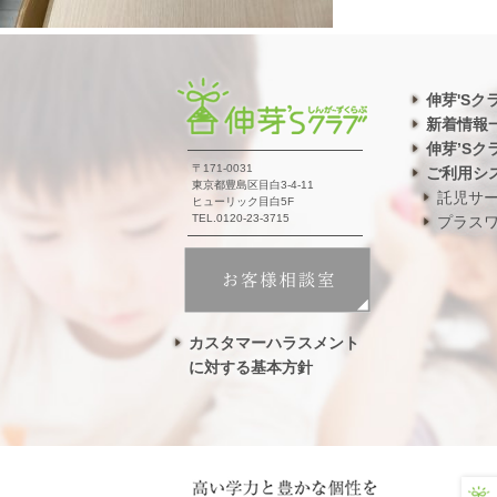
伸芽'Sク
新着情報
伸芽’Sク
〒171-0031
ご利用シ
東京都豊島区目白3-4-11
託児サ
ヒューリック目白5F
TEL.0120-23-3715
プラス
カスタマーハラスメント
に対する基本方針