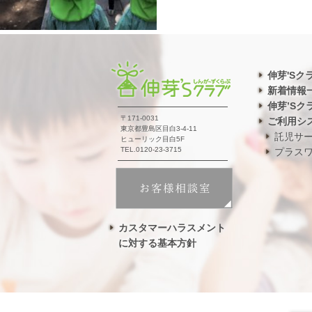
伸芽'Sク
新着情報
伸芽’Sク
〒171-0031
ご利用シ
東京都豊島区目白3-4-11
託児サ
ヒューリック目白5F
TEL.0120-23-3715
プラス
カスタマーハラスメント
に対する基本方針