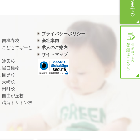
プライバシーポリシー
児 吉祥寺校
会社案内
児 こどもでぱーと
求人のご案内
サイトマップ
児 池袋校
児 飯田橋校
児 目黒校
児 大崎校
児 田町校
児 自由が丘校
児 晴海トリトン校