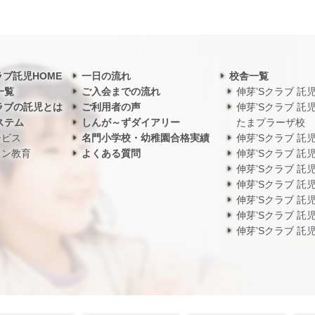
ラブ託児HOME
一日の流れ
校舎一覧
一覧
ご入会までの流れ
伸芽’Sクラブ 託
ラブの託児とは
ご利用者の声
伸芽’Sクラブ 託
ステム
しんが～ずダイアリー
たまプラーザ校
ービス
名門小学校・幼稚園合格実績
伸芽’Sクラブ 託
ワン教育
よくある質問
伸芽’Sクラブ 託
伸芽’Sクラブ 託
伸芽’Sクラブ 託
伸芽’Sクラブ 託
伸芽’Sクラブ 託
伸芽’Sクラブ 託