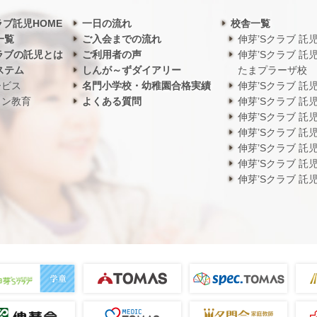
ラブ託児HOME
一日の流れ
校舎一覧
一覧
ご入会までの流れ
伸芽’Sクラブ 託
ラブの託児とは
ご利用者の声
伸芽’Sクラブ 託
ステム
しんが～ずダイアリー
たまプラーザ校
ービス
名門小学校・幼稚園合格実績
伸芽’Sクラブ 託
ワン教育
よくある質問
伸芽’Sクラブ 託
伸芽’Sクラブ 託
伸芽’Sクラブ 託
伸芽’Sクラブ 託
伸芽’Sクラブ 託
伸芽’Sクラブ 託