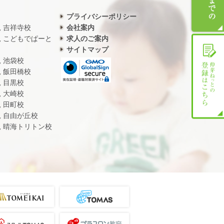
プライバシーポリシー
児 吉祥寺校
会社案内
児 こどもでぱーと
求人のご案内
サイトマップ
児 池袋校
児 飯田橋校
児 目黒校
児 大崎校
児 田町校
児 自由が丘校
児 晴海トリトン校