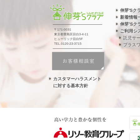
伸芽'Sク
新着情報
伸芽’Sク
〒171-0031
ご利用シ
東京都豊島区目白3-4-11
託児サ
ヒューリック目白5F
TEL.0120-23-3715
プラス
カスタマーハラスメント
に対する基本方針