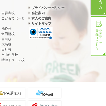
プライバシーポリシー
児 吉祥寺校
会社案内
児 こどもでぱーと
求人のご案内
サイトマップ
児 池袋校
児 飯田橋校
児 目黒校
児 大崎校
児 田町校
児 自由が丘校
児 晴海トリトン校