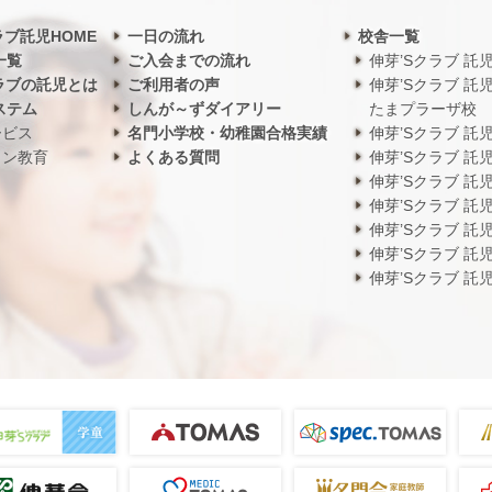
ラブ託児HOME
一日の流れ
校舎一覧
一覧
ご入会までの流れ
伸芽’Sクラブ 託
ラブの託児とは
ご利用者の声
伸芽’Sクラブ 託
ステム
しんが～ずダイアリー
たまプラーザ校
ービス
名門小学校・幼稚園合格実績
伸芽’Sクラブ 託
ワン教育
よくある質問
伸芽’Sクラブ 託
伸芽’Sクラブ 託
伸芽’Sクラブ 託
伸芽’Sクラブ 託
伸芽’Sクラブ 託
伸芽’Sクラブ 託