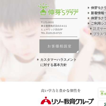
伸芽'Sク
新着情報
伸芽’Sク
〒171-0031
ご利用シ
東京都豊島区目白3-4-11
託児サ
ヒューリック目白5F
TEL.0120-23-3715
プラス
カスタマーハラスメント
に対する基本方針