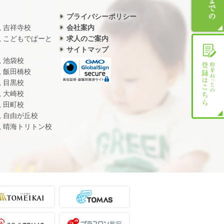
プライバシーポリシー
児 吉祥寺校
会社案内
児 こどもでぱーと
求人のご案内
サイトマップ
児 池袋校
児 飯田橋校
児 目黒校
児 大崎校
児 田町校
児 自由が丘校
児 晴海トリトン校