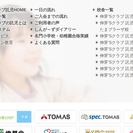
ラブ託児HOME
一日の流れ
校舎一覧
一覧
ご入会までの流れ
伸芽’Sクラブ 託
ラブの託児とは
ご利用者の声
伸芽’Sクラブ 託
ステム
しんが～ずダイアリー
たまプラーザ校
ービス
名門小学校・幼稚園合格実績
伸芽’Sクラブ 託
ワン教育
よくある質問
伸芽’Sクラブ 託
伸芽’Sクラブ 託
伸芽’Sクラブ 託
伸芽’Sクラブ 託
伸芽’Sクラブ 託
伸芽’Sクラブ 託