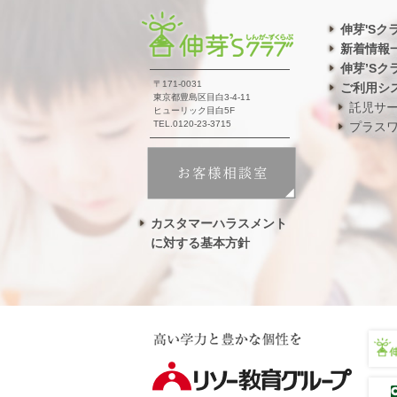
伸芽'Sク
新着情報
伸芽’Sク
〒171-0031
ご利用シ
東京都豊島区目白3-4-11
託児サ
ヒューリック目白5F
TEL.0120-23-3715
プラス
カスタマーハラスメント
に対する基本方針