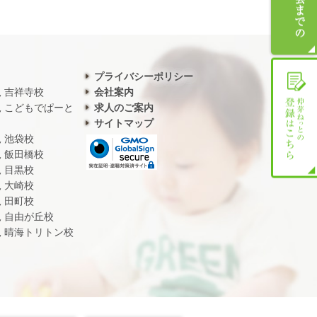
プライバシーポリシー
児 吉祥寺校
会社案内
児 こどもでぱーと
求人のご案内
サイトマップ
児 池袋校
児 飯田橋校
児 目黒校
児 大崎校
児 田町校
児 自由が丘校
児 晴海トリトン校