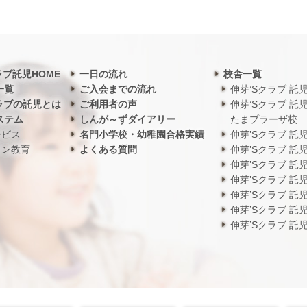
ラブ託児HOME
一日の流れ
校舎一覧
一覧
ご入会までの流れ
伸芽’Sクラブ 託
ラブの託児とは
ご利用者の声
伸芽’Sクラブ 託
ステム
しんが～ずダイアリー
たまプラーザ校
ービス
名門小学校・幼稚園合格実績
伸芽’Sクラブ 託
ワン教育
よくある質問
伸芽’Sクラブ 託
伸芽’Sクラブ 託
伸芽’Sクラブ 託
伸芽’Sクラブ 託
伸芽’Sクラブ 託
伸芽’Sクラブ 託