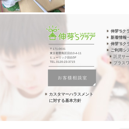
伸芽'Sク
新着情報
伸芽’Sク
〒171-0031
ご利用シ
東京都豊島区目白3-4-11
託児サ
ヒューリック目白5F
TEL.0120-23-3715
プラス
カスタマーハラスメント
に対する基本方針