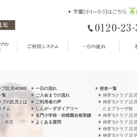
ラブ託児HOME
一日の流れ
校舎一覧
一覧
ご入会までの流れ
伸芽’Sクラブ 託
ラブの託児とは
ご利用者の声
伸芽’Sクラブ 託
ステム
しんが～ずダイアリー
たまプラーザ校
ービス
名門小学校・幼稚園合格実績
伸芽’Sクラブ 託
ワン教育
よくある質問
伸芽’Sクラブ 託
伸芽’Sクラブ 託
伸芽’Sクラブ 託