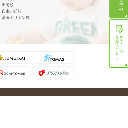
児 田町校
児 自由が丘校
児 晴海トリトン校