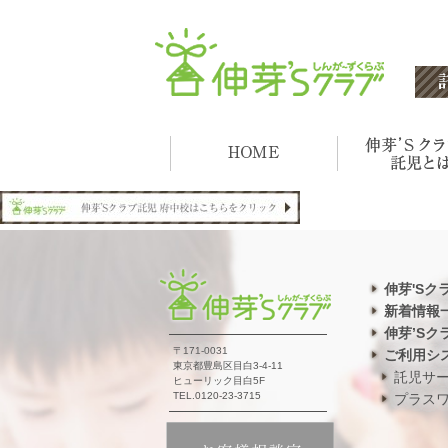
伸芽'Sク
新着情報
伸芽’Sク
〒171-0031
ご利用シ
東京都豊島区目白3-4-11
託児サ
ヒューリック目白5F
TEL.0120-23-3715
プラス