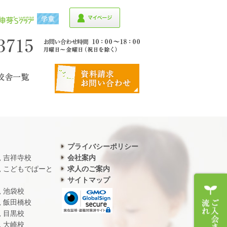
プライバシーポリシー
児 吉祥寺校
会社案内
児 こどもでぱーと
求人のご案内
サイトマップ
児 池袋校
児 飯田橋校
児 目黒校
児 大崎校