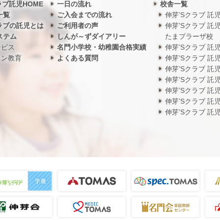
ラブ託児HOME
一日の流れ
校舎一覧
一覧
ご入会までの流れ
伸芽’Sクラブ 託
ラブの託児とは
ご利用者の声
伸芽’Sクラブ 託
ステム
しんが～ずダイアリー
たまプラーザ校
ービス
名門小学校・幼稚園合格実績
伸芽’Sクラブ 託
ワン教育
よくある質問
伸芽’Sクラブ 託
伸芽’Sクラブ 託
伸芽’Sクラブ 託
伸芽’Sクラブ 託
伸芽’Sクラブ 託
伸芽’Sクラブ 託