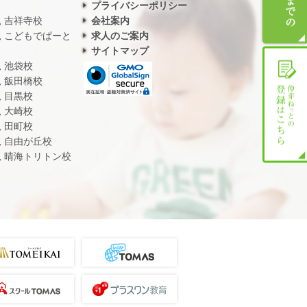
プライバシーポリシー
児 吉祥寺校
会社案内
児 こどもでぱーと
求人のご案内
サイトマップ
児 池袋校
児 飯田橋校
児 目黒校
児 大崎校
児 田町校
児 自由が丘校
児 晴海トリトン校