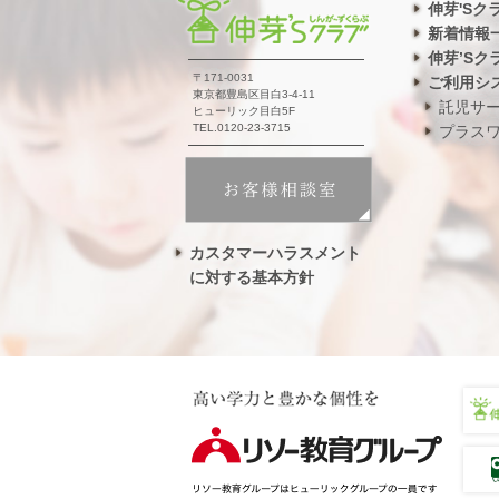
伸芽'Sク
新着情報
伸芽’Sク
〒171-0031
ご利用シ
東京都豊島区目白3-4-11
託児サ
ヒューリック目白5F
TEL.0120-23-3715
プラス
カスタマーハラスメント
に対する基本方針