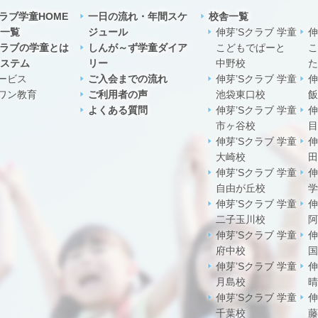
クラブ学童HOME
一日の流れ・年間スケ
校舎一覧
一覧
ジュール
伸芽’Sクラブ 学童
伸
クラブの学童とは
しんが～ず学童ダイア
こどもでぱーと
こ
ステム
リー
中野校
た
ービス
ご入会までの流れ
伸芽’Sクラブ 学童
伸
ワン教育
ご利用者の声
池袋東口校
飯
よくある質問
伸芽’Sクラブ 学童
伸
市ヶ谷校
目
伸芽’Sクラブ 学童
伸
大崎校
田
伸芽’Sクラブ 学童
伸
自由が丘校
学
伸芽’Sクラブ 学童
伸
二子玉川校
阿
伸芽’Sクラブ 学童
伸
府中校
国
伸芽’Sクラブ 学童
伸
月島校
晴
伸芽’Sクラブ 学童
伸
千葉校
藤