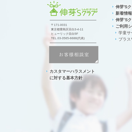
伸芽'S
新着情報
伸芽’S
〒171-0031
ご利用シ
東京都豊島区目白3-4-11
学童サ
ヒューリック目白5F
TEL.03-3565-6688(代表)
プラス
カスタマーハラスメント
に対する基本方針