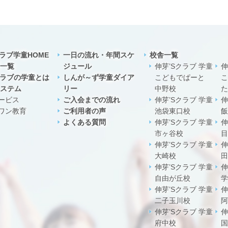
クラブ学童HOME
一日の流れ・年間スケ
校舎一覧
一覧
ジュール
伸芽’Sクラブ 学童
伸
クラブの学童とは
しんが～ず学童ダイア
こどもでぱーと
こ
ステム
リー
中野校
た
ービス
ご入会までの流れ
伸芽’Sクラブ 学童
伸
ワン教育
ご利用者の声
池袋東口校
飯
よくある質問
伸芽’Sクラブ 学童
伸
市ヶ谷校
目
伸芽’Sクラブ 学童
伸
大崎校
田
伸芽’Sクラブ 学童
伸
自由が丘校
学
伸芽’Sクラブ 学童
伸
二子玉川校
阿
伸芽’Sクラブ 学童
伸
府中校
国