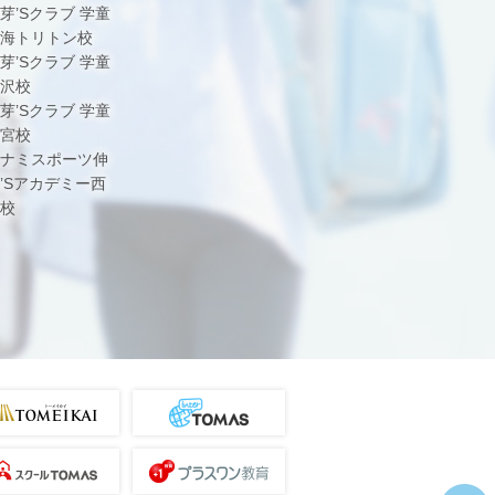
芽’Sクラブ 学童
海トリトン校
芽’Sクラブ 学童
沢校
芽’Sクラブ 学童
宮校
ナミスポーツ伸
’Sアカデミー西
校