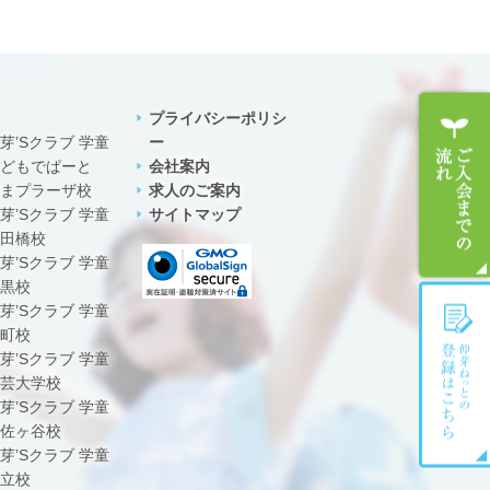
プライバシーポリシ
芽’Sクラブ 学童
ー
どもでぱーと
会社案内
まプラーザ校
求人のご案内
芽’Sクラブ 学童
サイトマップ
田橋校
芽’Sクラブ 学童
黒校
芽’Sクラブ 学童
町校
芽’Sクラブ 学童
芸大学校
芽’Sクラブ 学童
佐ヶ谷校
芽’Sクラブ 学童
立校