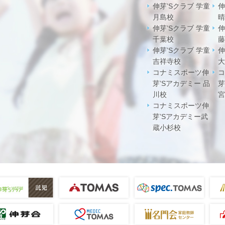
伸芽’Sクラブ 学童
伸
月島校
晴
伸芽’Sクラブ 学童
伸
千葉校
藤
伸芽’Sクラブ 学童
伸
吉祥寺校
大
コナミスポーツ伸
コ
芽’Sアカデミー 品
芽
川校
宮
コナミスポーツ伸
芽’Sアカデミー武
蔵小杉校