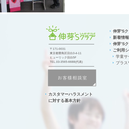
伸芽'S
新着情報
伸芽’S
〒171-0031
ご利用シ
東京都豊島区目白3-4-11
学童サ
ヒューリック目白5F
TEL.03-3565-6688(代表)
プラス
カスタマーハラスメント
に対する基本方針