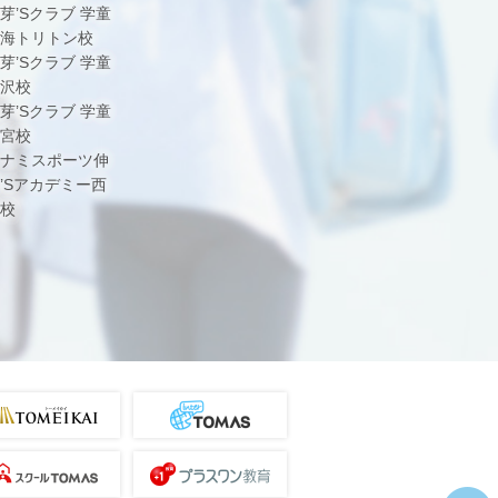
芽’Sクラブ 学童
海トリトン校
芽’Sクラブ 学童
沢校
芽’Sクラブ 学童
宮校
ナミスポーツ伸
’Sアカデミー西
校