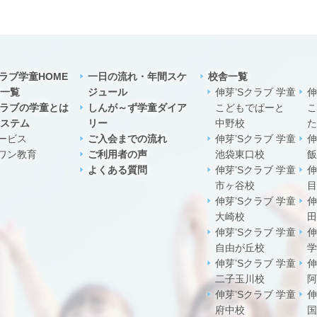
クラブ学童HOME
一日の流れ・年間スケ
校舎一覧
一覧
ジュール
伸芽’Sクラブ 学童
伸
クラブの学童とは
しんが～ず学童ダイア
こどもでぱーと
こ
ステム
リー
中野校
た
ービス
ご入会までの流れ
伸芽’Sクラブ 学童
伸
ワン教育
ご利用者の声
池袋東口校
飯
よくある質問
伸芽’Sクラブ 学童
伸
市ヶ谷校
目
伸芽’Sクラブ 学童
伸
大崎校
田
伸芽’Sクラブ 学童
伸
自由が丘校
学
伸芽’Sクラブ 学童
伸
二子玉川校
阿
伸芽’Sクラブ 学童
伸
府中校
国