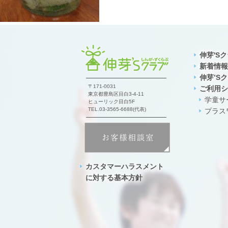
伸芽'S
新着情報
伸芽’S
〒171-0031
ご利用シ
東京都豊島区目白3-4-11
学童サ
ヒューリック目白5F
TEL.03-3565-6688(代表)
プラス
カスタマーハラスメント
に対する基本方針