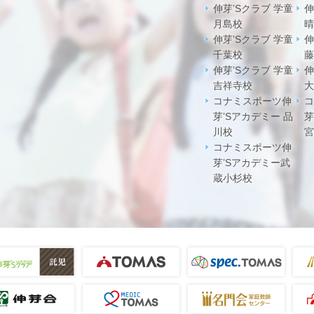
伸芽’Sクラブ 学童
伸
月島校
晴
伸芽’Sクラブ 学童
伸
千葉校
藤
伸芽’Sクラブ 学童
伸
吉祥寺校
大
コナミスポーツ伸
コ
芽’Sアカデミー 品
芽
川校
宮
コナミスポーツ伸
芽’Sアカデミー武
蔵小杉校