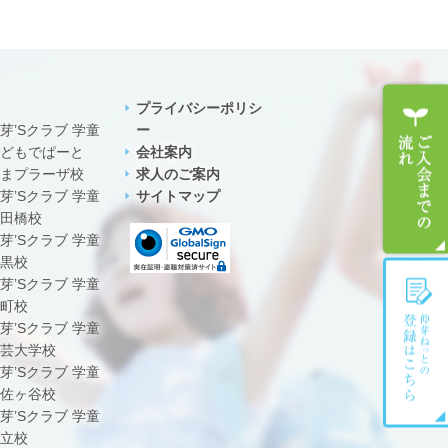
プライバシーポリシ
芽’Sクラブ 学童
ー
どもでぱーと
会社案内
まプラーザ校
求人のご案内
芽’Sクラブ 学童
サイトマップ
田橋校
芽’Sクラブ 学童
黒校
芽’Sクラブ 学童
町校
芽’Sクラブ 学童
芸大学校
芽’Sクラブ 学童
佐ヶ谷校
芽’Sクラブ 学童
立校