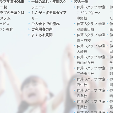
クラブ学童HOME
一日の流れ・年間スケ
校舎一覧
一覧
ジュール
伸芽’Sクラブ 学童
伸
クラブの学童とは
しんが～ず学童ダイア
こどもでぱーと
こ
ステム
リー
中野校
た
ービス
ご入会までの流れ
伸芽’Sクラブ 学童
伸
ワン教育
ご利用者の声
池袋東口校
飯
よくある質問
伸芽’Sクラブ 学童
伸
市ヶ谷校
目
伸芽’Sクラブ 学童
伸
大崎校
田
伸芽’Sクラブ 学童
伸
自由が丘校
学
伸芽’Sクラブ 学童
伸
二子玉川校
阿
伸芽’Sクラブ 学童
伸
府中校
国
伸芽’Sクラブ 学童
伸
月島校
晴
伸芽’Sクラブ 学童
伸
千葉校
藤
伸芽’Sクラブ 学童
伸