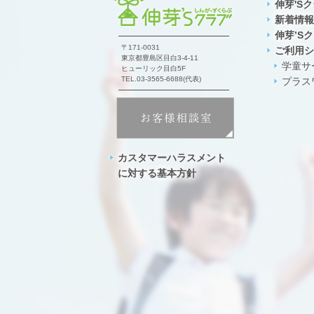
伸芽'S
新着情報
伸芽’S
〒171-0031
ご利用シ
東京都豊島区目白3-4-11
学童サ
ヒューリック目白5F
TEL.03-3565-6688(代表)
プラス
カスタマーハラスメント
に対する基本方針