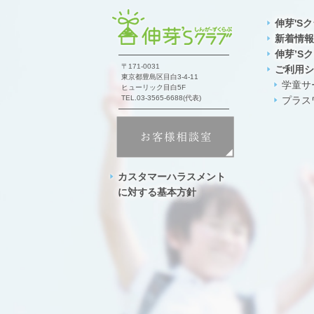
伸芽'S
新着情報
伸芽’S
〒171-0031
ご利用シ
東京都豊島区目白3-4-11
学童サ
ヒューリック目白5F
TEL.03-3565-6688(代表)
プラス
カスタマーハラスメント
に対する基本方針