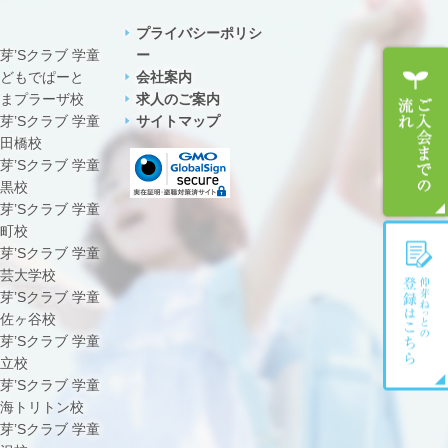
プライバシーポリシ
芽’Sクラブ 学童
ー
どもでぱーと
会社案内
まプラーザ校
求人のご案内
芽’Sクラブ 学童
サイトマップ
田橋校
芽’Sクラブ 学童
黒校
芽’Sクラブ 学童
町校
芽’Sクラブ 学童
芸大学校
芽’Sクラブ 学童
佐ヶ谷校
芽’Sクラブ 学童
立校
芽’Sクラブ 学童
海トリトン校
芽’Sクラブ 学童