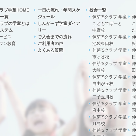
クラブ学童HOME
一日の流れ・年間スケ
校舎一覧
一覧
ジュール
伸芽’Sクラブ 学童
伸
クラブの学童とは
しんが～ず学童ダイア
こどもでぱーと
こ
ステム
リー
中野校
た
ービス
ご入会までの流れ
伸芽’Sクラブ 学童
伸
ワン教育
ご利用者の声
池袋東口校
飯
よくある質問
伸芽’Sクラブ 学童
伸
市ヶ谷校
目
伸芽’Sクラブ 学童
伸
大崎校
田
伸芽’Sクラブ 学童
伸
自由が丘校
学
伸芽’Sクラブ 学童
伸
二子玉川校
阿
伸芽’Sクラブ 学童
伸
府中校
国
伸芽’Sクラブ 学童
伸
月島校
晴
伸芽’Sクラブ 学童
伸