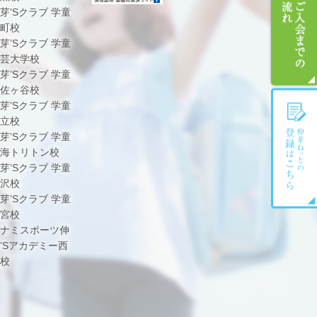
芽’Sクラブ 学童
町校
芽’Sクラブ 学童
芸大学校
芽’Sクラブ 学童
佐ヶ谷校
芽’Sクラブ 学童
立校
芽’Sクラブ 学童
海トリトン校
芽’Sクラブ 学童
沢校
芽’Sクラブ 学童
宮校
ナミスポーツ伸
’Sアカデミー西
校