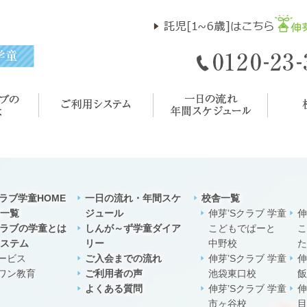
クラブ学童HOME
一日の流れ・年間スケ
校舎一覧
一覧
ジュール
伸芽’Sクラブ 学童
伸
クラブの学童とは
しんが～ず学童ダイア
こどもでぱーと
こ
ステム
リー
中野校
た
ービス
ご入会までの流れ
伸芽’Sクラブ 学童
伸
ワン教育
ご利用者の声
池袋東口校
飯
よくある質問
伸芽’Sクラブ 学童
伸
市ヶ谷校
目