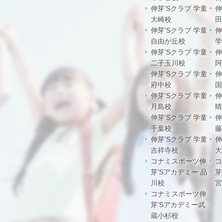
伸芽’Sクラブ 学童
伸
大崎校
田
伸芽’Sクラブ 学童
伸
自由が丘校
学
伸芽’Sクラブ 学童
伸
二子玉川校
阿
伸芽’Sクラブ 学童
伸
府中校
国
伸芽’Sクラブ 学童
伸
月島校
晴
伸芽’Sクラブ 学童
伸
千葉校
藤
伸芽’Sクラブ 学童
伸
吉祥寺校
大
コナミスポーツ伸
コ
芽’Sアカデミー 品
芽
川校
宮
コナミスポーツ伸
芽’Sアカデミー武
蔵小杉校