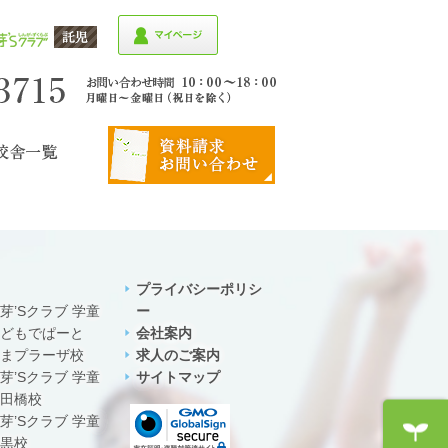
プライバシーポリシ
芽’Sクラブ 学童
ー
どもでぱーと
会社案内
まプラーザ校
求人のご案内
芽’Sクラブ 学童
サイトマップ
田橋校
芽’Sクラブ 学童
黒校