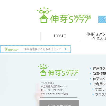
伸芽'S
新着情報
伸芽’S
〒171-0031
ご利用シ
東京都豊島区目白3-4-11
学童サ
ヒューリック目白5F
TEL.03-3565-6688(代表)
プラス